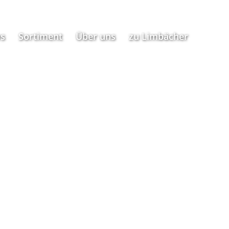
s
Sortiment
Über uns
zu Limbächer