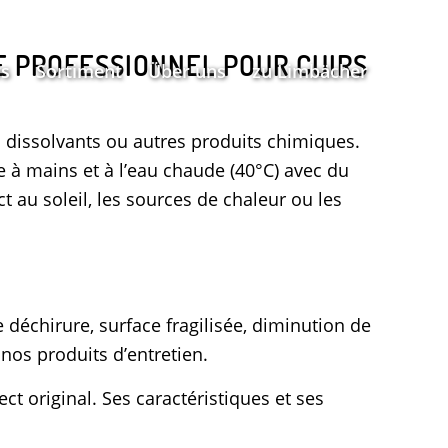
E PROFESSIONNEL POUR CUIRS
s
Sortiment
Über uns
zu Limbächer
s dissolvants ou autres produits chimiques.
à mains et à l’eau chaude (40°C) avec du
t au soleil, les sources de chaleur ou les
e déchirure, surface fragilisée, diminution de
nos produits d’entretien.
t original. Ses caractéristiques et ses