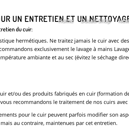
UR UN ENTRETIEN ET UN NETTOYAG
Home
Ducati-Shop
New
etien du cuir:
stique hermétiques. Ne traitez jamais le cuir avec de
recommandons exclusivement le lavage à mains Lavage 
empérature ambiante et au sec (évitez le séchage direc
cuir et/ou des produits fabriqués en cuir (formation d
us vous recommandons le traitement de nos cuirs avec 
ements pour le cuir peuvent parfois modifier son aspec
 mais au contraire, maintenues par cet entretien.